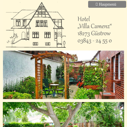
Home
Unser Haus
Hotelzimmer
Ferienwohnungen
Preise
Anreise
Angebote
Kontakt