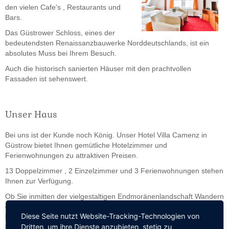
den vielen Cafe's , Restaurants und
Bars.
Das Güstrower Schloss, eines der
bedeutendsten Renaissanzbauwerke Norddeutschlands, ist ein
absolutes Muss bei Ihrem Besuch.
Auch die historisch sanierten Häuser mit den prachtvollen
Fassaden ist sehenswert.
Unser Haus
Bei uns ist der Kunde noch König. Unser Hotel Villa Camenz in
Güstrow bietet Ihnen gemütliche Hotelzimmer und
Ferienwohnungen zu attraktiven Preisen.
13 Doppelzimmer , 2 Einzelzimmer und 3 Ferienwohnungen stehen
Ihnen zur Verfügung.
Ob Sie inmitten der vielgestaltigen Endmoränenlandschaft Wandern
oder Fahrrad fahren, in den vielen Seen oder in der Ostsee (45
Diese Seite nutzt Website-Tracking-Technologien von
km) baden oder angeln, die Stadt Güstrow entdecken oder die
Dritten, um ihre Dienste anzubieten, stetig zu
Hansestädte Rostock (40 km), Stralsund (107 km), Demmin (50